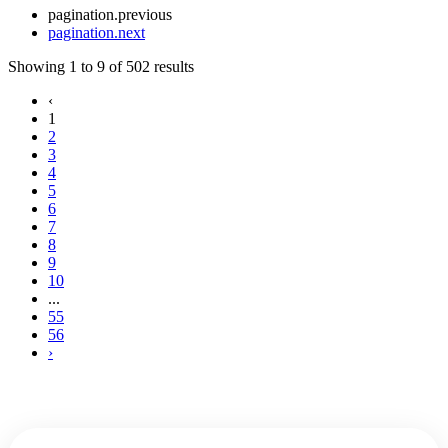
pagination.previous
pagination.next
Showing
1
to
9
of
502
results
‹
1
2
3
4
5
6
7
8
9
10
...
55
56
›