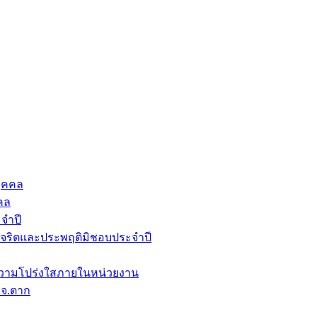
ุคคล
คล
จำปี
ุจริตและประพฤติมิชอบประจำปี
วามโปร่งใสภายในหน่วยงาน
บจ.ตาก