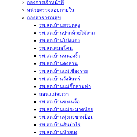
กองการเจ้าหน้าที่
หน่วยตรวจสอบภายใน
กองสาธารณสุข
รพ.สต.บ้านสระตลุง
รพ.สต.บ้านปากห้วยไม้งาม
รพ.สต.บ้านโป่งแดง
รพ.สต.สมอโคน
รพ.สต.บ้านหนองงิ้ว
รพ.สต.บ้านดงลาน
รพ.สต.บ้านแม่เชียงราย
รพ.สต.บ้านวังจันทร์
รพ.สต.บ้านแม่กึ๊ดสามท่า
สอน.แม่จะเรา
รพ.สต.บ้านขะเนจื้อ
รพ.สต.บ้านแม่ระมาดน้อย
รพ.สต.บ้านทุ่งมะขามป้อม
รพ.สต.บ้านสันป่าไร่
รพ.สต.บ้านห้วยบง