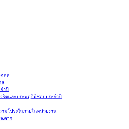
ุคคล
คล
จำปี
ุจริตและประพฤติมิชอบประจำปี
วามโปร่งใสภายในหน่วยงาน
บจ.ตาก