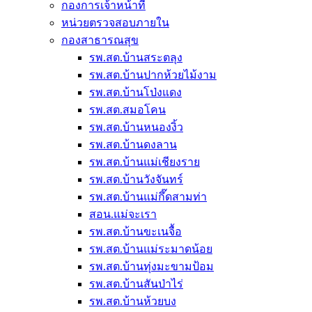
กองการเจ้าหน้าที่
หน่วยตรวจสอบภายใน
กองสาธารณสุข
รพ.สต.บ้านสระตลุง
รพ.สต.บ้านปากห้วยไม้งาม
รพ.สต.บ้านโป่งแดง
รพ.สต.สมอโคน
รพ.สต.บ้านหนองงิ้ว
รพ.สต.บ้านดงลาน
รพ.สต.บ้านแม่เชียงราย
รพ.สต.บ้านวังจันทร์
รพ.สต.บ้านแม่กึ๊ดสามท่า
สอน.แม่จะเรา
รพ.สต.บ้านขะเนจื้อ
รพ.สต.บ้านแม่ระมาดน้อย
รพ.สต.บ้านทุ่งมะขามป้อม
รพ.สต.บ้านสันป่าไร่
รพ.สต.บ้านห้วยบง