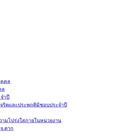
ุคคล
คล
จำปี
ุจริตและประพฤติมิชอบประจำปี
วามโปร่งใสภายในหน่วยงาน
บจ.ตาก