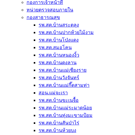
กองการเจ้าหน้าที่
หน่วยตรวจสอบภายใน
กองสาธารณสุข
รพ.สต.บ้านสระตลุง
รพ.สต.บ้านปากห้วยไม้งาม
รพ.สต.บ้านโป่งแดง
รพ.สต.สมอโคน
รพ.สต.บ้านหนองงิ้ว
รพ.สต.บ้านดงลาน
รพ.สต.บ้านแม่เชียงราย
รพ.สต.บ้านวังจันทร์
รพ.สต.บ้านแม่กึ๊ดสามท่า
สอน.แม่จะเรา
รพ.สต.บ้านขะเนจื้อ
รพ.สต.บ้านแม่ระมาดน้อย
รพ.สต.บ้านทุ่งมะขามป้อม
รพ.สต.บ้านสันป่าไร่
รพ.สต.บ้านห้วยบง