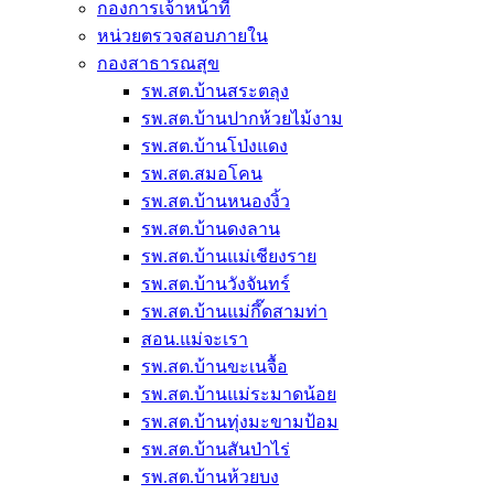
กองการเจ้าหน้าที่
หน่วยตรวจสอบภายใน
กองสาธารณสุข
รพ.สต.บ้านสระตลุง
รพ.สต.บ้านปากห้วยไม้งาม
รพ.สต.บ้านโป่งแดง
รพ.สต.สมอโคน
รพ.สต.บ้านหนองงิ้ว
รพ.สต.บ้านดงลาน
รพ.สต.บ้านแม่เชียงราย
รพ.สต.บ้านวังจันทร์
รพ.สต.บ้านแม่กึ๊ดสามท่า
สอน.แม่จะเรา
รพ.สต.บ้านขะเนจื้อ
รพ.สต.บ้านแม่ระมาดน้อย
รพ.สต.บ้านทุ่งมะขามป้อม
รพ.สต.บ้านสันป่าไร่
รพ.สต.บ้านห้วยบง