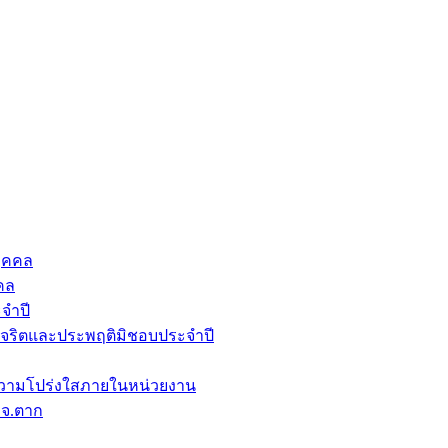
ุคคล
คล
จำปี
ุจริตและประพฤติมิชอบประจำปี
วามโปร่งใสภายในหน่วยงาน
บจ.ตาก